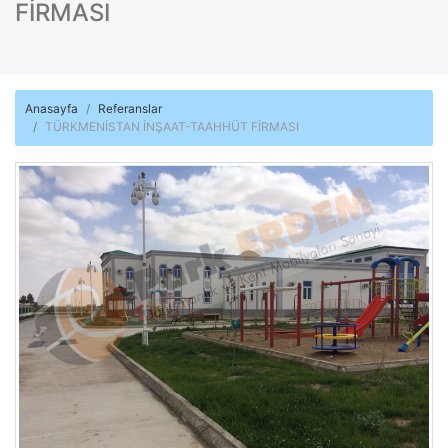
FİRMASI
Anasayfa
Referanslar
TÜRKMENİSTAN İNŞAAT-TAAHHÜT FİRMASI