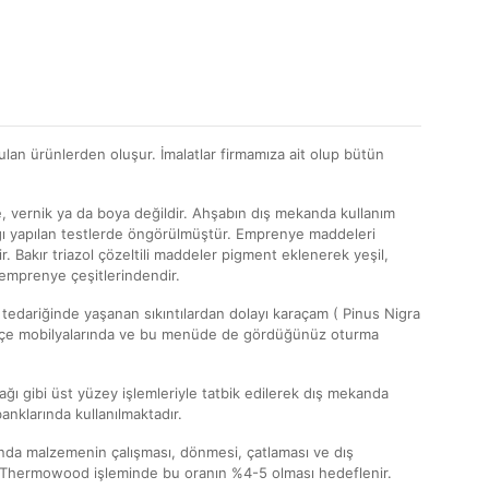
lan ürünlerden oluşur. İmalatlar firmamıza ait olup bütün
 vernik ya da boya değildir. Ahşabın dış mekanda kullanım
ığı yapılan testlerde öngörülmüştür. Emprenye maddeleri
r. Bakır triazol çözeltili maddeler pigment eklenerek yeşil,
 emprenye çeşitlerindendir.
tedariğinde yaşanan sıkıntılardan dolayı karaçam ( Pinus Nigra
t bahçe mobilyalarında ve bu menüde de gördüğünüz oturma
 yağı gibi üst yüzey işlemleriyle tatbik edilerek dış mekanda
nklarında kullanılmaktadır.
nda malzemenin çalışması, dönmesi, çatlaması ve dış
r. Thermowood işleminde bu oranın %4-5 olması hedeflenir.