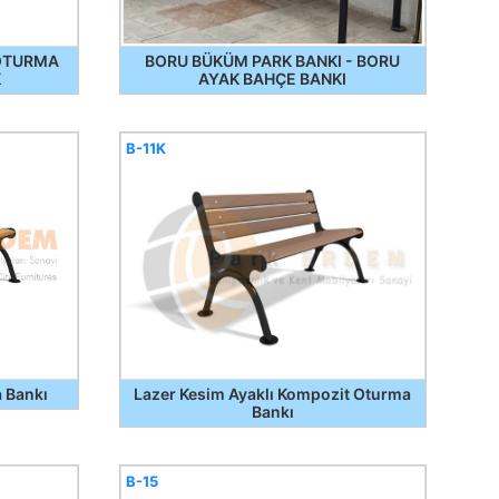
 OTURMA
BORU BÜKÜM PARK BANKI - BORU
K
AYAK BAHÇE BANKI
B-11K
a Bankı
Lazer Kesim Ayaklı Kompozit Oturma
Bankı
B-15