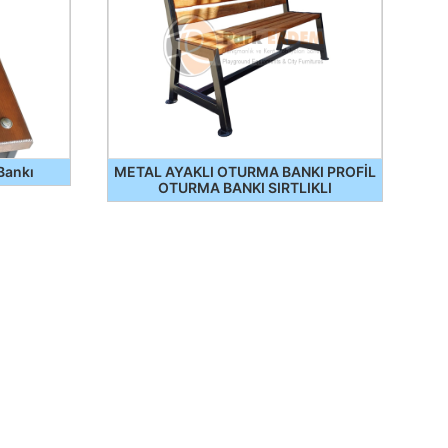
Bankı
METAL AYAKLI OTURMA BANKI PROFİL
OTURMA BANKI SIRTLIKLI