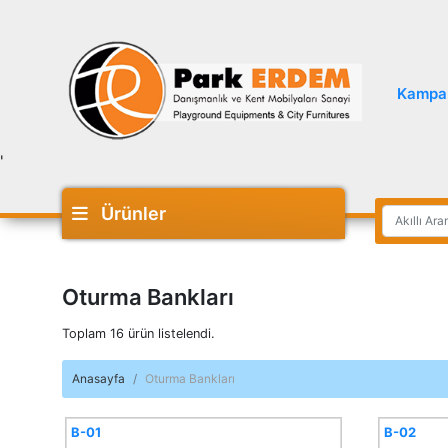
Kampa
'
Ürünler
Oturma Bankları
Toplam 16 ürün listelendi.
Anasayfa
Oturma Bankları
B-01
B-02