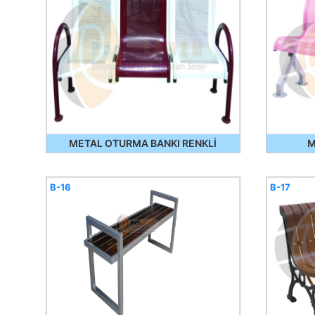
METAL OTURMA BANKI RENKLİ
M
B-16
B-17