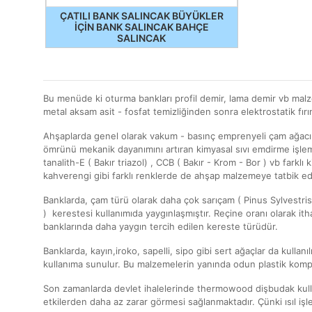
ÇATILI BANK SALINCAK BÜYÜKLER
İÇİN BANK SALINCAK BAHÇE
SALINCAK
Bu menüde ki oturma bankları profil demir, lama demir vb malze
metal aksam asit - fosfat temizliğinden sonra elektrostatik fır
Ahşaplarda genel olarak vakum - basınç emprenyeli çam ağacı 
ömrünü mekanik dayanımını artıran kimyasal sıvı emdirme işle
tanalith-E ( Bakır triazol) , CCB ( Bakır - Krom - Bor ) vb fark
kahverengi gibi farklı renklerde de ahşap malzemeye tatbik ed
Banklarda, çam türü olarak daha çok sarıçam ( Pinus Sylvestris
) kerestesi kullanımıda yaygınlaşmıştır. Reçine oranı olarak i
banklarında daha yaygın tercih edilen kereste türüdür.
Banklarda, kayın,iroko, sapelli, sipo gibi sert ağaçlar da kullan
kullanıma sunulur. Bu malzemelerin yanında odun plastik kompo
Son zamanlarda devlet ihalelerinde thermowood dişbudak kulla
etkilerden daha az zarar görmesi sağlanmaktadır. Çünki ısıl i