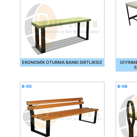
EKONOMİK OTURMA BANKI SIRTLIKSIZ
GİYİNM
S
B-05
B-06