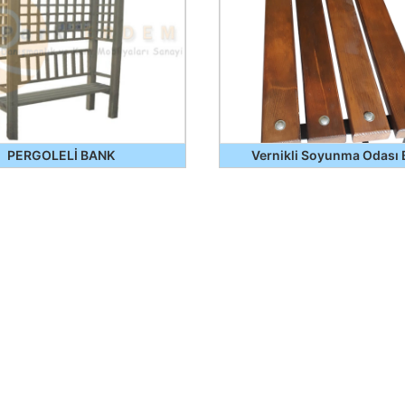
PERGOLELİ BANK
Vernikli Soyunma Odası 