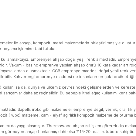
meler ile ahşap, kompozit, metal malzemelerin birleştirilmesiyle oluşturu
ın boyama işlemine tabi tutulur.
kullanmaktayız. Emprenyeli ahşap doğal yeşil renk almaktadır. Emprenye,
midir. Vakum - basınç emprenye yapılan ahşap ömrü 10 kata kadar artırd
lı kimyasallardan oluşmaktadır. CCB emprenye maddesi doğal yeşil renk veri
ilebilir. Kahverengi emprenye maddesi de insanların en çok tercih ettiği
) kullanılsa da, dünya ve ülkemiz çevresindeki gelişmelerden ve kereste 
thal sarıçamlar daha az reçinelidir. Bu sebeple ithal ağaç kullanımı ken
ılmaktadır. Sapelli, iroko gibi malzemeler emprenye değil, vernik, cila, tik
zit ( wpc) malzeme, cam - elyaf ağırlıklı kompozit malzeme de oturma ba
nımı da yaygınlaşmıştır. Thermowood ahşap ısıl işlem görerek dış meka
şlem görmeyen ahşap fırınlanmış dahi olsa %15-20 arası rutubete sahipti