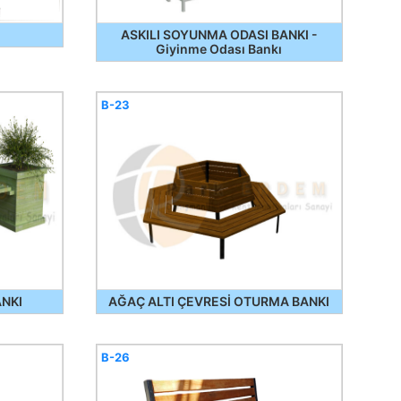
ASKILI SOYUNMA ODASI BANKI -
Giyinme Odası Bankı
B-23
ANKI
AĞAÇ ALTI ÇEVRESİ OTURMA BANKI
B-26