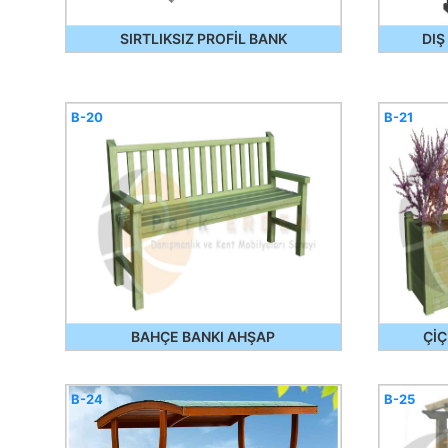
SIRTLIKSIZ PROFİL BANK
DIŞ
B-20
B-21
BAHÇE BANKI AHŞAP
ÇİÇ
B-24
B-25