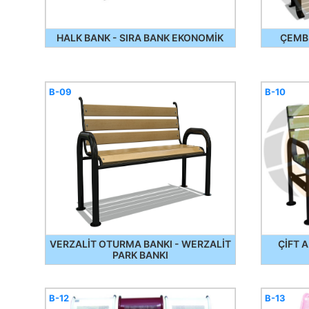
HALK BANK - SIRA BANK EKONOMİK
ÇEMB
B-09
B-10
VERZALİT OTURMA BANKI - WERZALİT
ÇİFT 
PARK BANKI
B-12
B-13