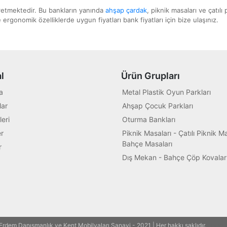
retmektedir. Bu bankların yanında
ahşap çardak
, piknik masaları ve çatıl
gonomik özelliklerde uygun fiyatları bank fiyatları için bize ulaşınız.
l
Ürün Grupları
a
Metal Plastik Oyun Parkları
ar
Ahşap Çocuk Parkları
leri
Oturma Bankları
r
Piknik Masaları - Çatılı Piknik Ma
Bahçe Masaları
r
Dış Mekan - Bahçe Çöp Kovalar
Erdem Danışmanlık ve Kent Mobilyaları Sanayi - 2021 | Her hakkı saklıdır.
Eryama