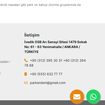
ı piknik masaları gibi park ve bahçe oturma gruplarında da
İletişim
İvedik OSB Arı Sanayi Sitesi 1479 Sokak
No: 61 - 63 Yenimahalle / ANKARA /
TÜRKİYE
+90 (312) 395 30 31 +90 (312) 394
saları -
78 88
ı
+90 (555) 632 77 77
parkerdem@gmail.com
n Diş