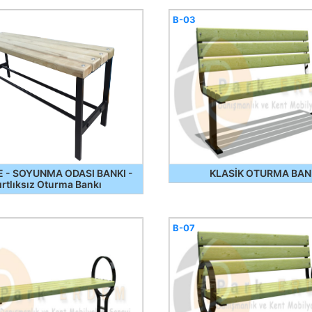
B-03
E - SOYUNMA ODASI BANKI -
KLASİK OTURMA BAN
ırtlıksız Oturma Bankı
B-07