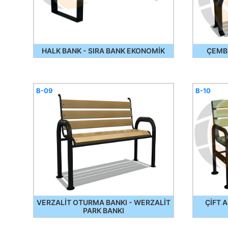
HALK BANK - SIRA BANK EKONOMİK
ÇEMB
B-09
B-10
VERZALİT OTURMA BANKI - WERZALİT
ÇİFT 
PARK BANKI