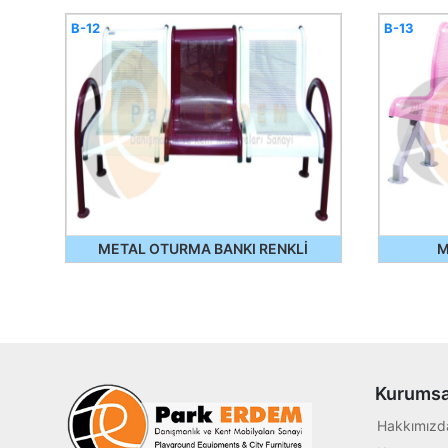
B-12
B-13
METAL OTURMA BANKI RENKLİ
M
Kurumsa
Hakkımızd