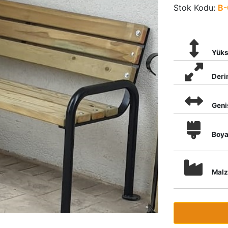
Stok Kodu:
B-
Yüks
Deri
Geni
Boy
Mal