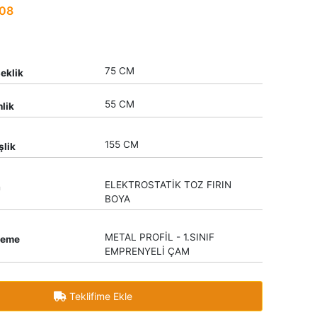
08
75 CM
eklik
55 CM
nlik
155 CM
şlik
ELEKTROSTATİK TOZ FIRIN
a
BOYA
METAL PROFİL - 1.SINIF
zeme
EMPRENYELİ ÇAM
Teklifime Ekle