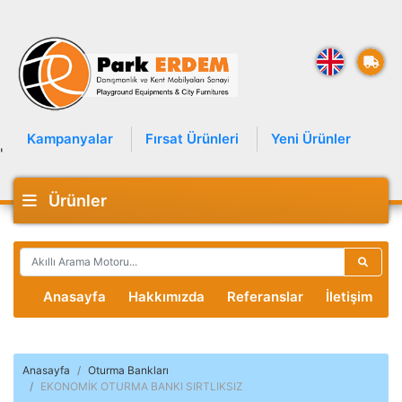
Kampanyalar
Fırsat Ürünleri
Yeni Ürünler
'
Ürünler
Anasayfa
Hakkımızda
Referanslar
İletişim
Anasayfa
Oturma Bankları
EKONOMİK OTURMA BANKI SIRTLIKSIZ