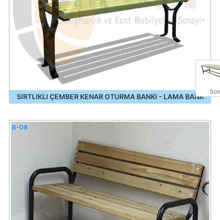
Son
SIRTLIKLI ÇEMBER KENAR OTURMA BANKI - LAMA BANK
B-08