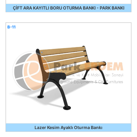
ÇİFT ARA KAYITLI BORU OTURMA BANKI - PARK BANKI
B-11
Lazer Kesim Ayaklı Oturma Bankı