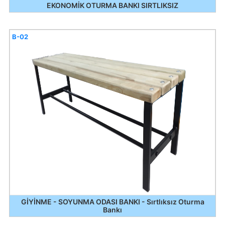
EKONOMİK OTURMA BANKI SIRTLIKSIZ
B-02
GİYİNME - SOYUNMA ODASI BANKI - Sırtlıksız Oturma
Bankı