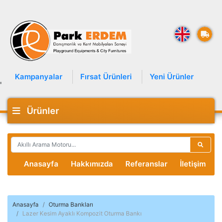
Kampanyalar
Fırsat Ürünleri
Yeni Ürünler
'
Ürünler
Anasayfa
Hakkımızda
Referanslar
İletişim
Anasayfa
Oturma Bankları
Lazer Kesim Ayaklı Kompozit Oturma Bankı