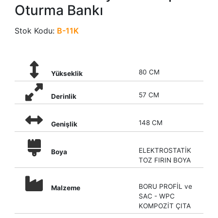
Oturma Bankı
Stok Kodu:
B-11K
80 CM
Yükseklik
57 CM
Derinlik
148 CM
Genişlik
ELEKTROSTATİK
Boya
TOZ FIRIN BOYA
BORU PROFİL ve
Malzeme
SAC - WPC
KOMPOZİT ÇITA