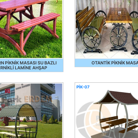
 PİKNİK MASASI SU BAZLI
OTANTİK PİKNİK MASA
RNİKLİ LAMİNE AHŞAP
PİK-07