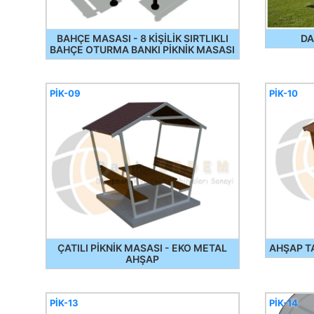
BAHÇE MASASI - 8 KİŞİLİK SIRTLIKLI
DA
BAHÇE OTURMA BANKI PİKNİK MASASI
PİK-09
PİK-10
ÇATILI PİKNİK MASASI - EKO METAL
AHŞAP TA
AHŞAP
PİK-13
PİK-14