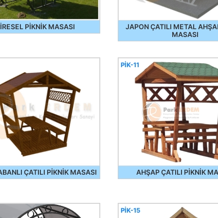
İRESEL PİKNİK MASASI
JAPON ÇATILI METAL AHŞAP
MASASI
PİK-11
BANLI ÇATILI PİKNİK MASASI
AHŞAP ÇATILI PİKNİK M
PİK-15