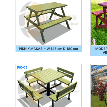
PİKNİK MASASI - W:145 cm D:180 cm
MODERN
VE
PİK-05
PİK-06