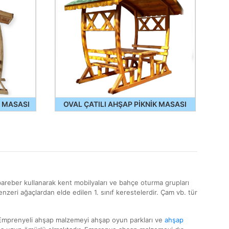
K MASASI
OVAL ÇATILI AHŞAP PİKNİK MASASI
areber kullanarak kent mobilyaları ve bahçe oturma grupları
zeri ağaçlardan elde edilen 1. sınıf kerestelerdir. Çam vb. tür
 Emprenyeli ahşap malzemeyi ahşap oyun parkları ve
ahşap