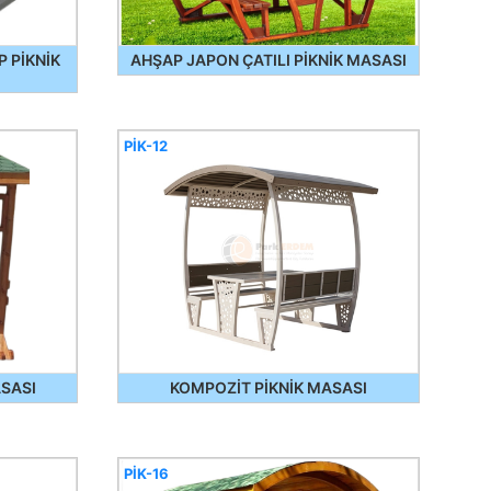
 PİKNİK
AHŞAP JAPON ÇATILI PİKNİK MASASI
PİK-12
ASASI
KOMPOZİT PİKNİK MASASI
PİK-16