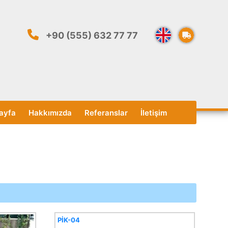
+90 (555) 632 77 77
ayfa
Hakkımızda
Referanslar
İletişim
PİK-04