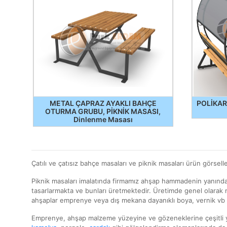
METAL ÇAPRAZ AYAKLI BAHÇE
POLİKAR
OTURMA GRUBU, PİKNİK MASASI,
Dinlenme Masası
Çatılı ve çatısız bahçe masaları ve piknik masaları ürün görsel
Piknik masaları imalatında firmamız ahşap hammadenin yanında,
tasarlarmakta ve bunları üretmektedir. Üretimde genel olarak m
ahşaplar emprenye veya dış mekana dayanıklı boya, vernik vb k
Emprenye, ahşap malzeme yüzeyine ve gözeneklerine çeşitli y