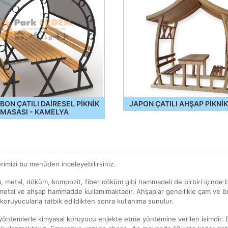
BON ÇATILI DAİRESEL PİKNİK
JAPON ÇATILI AHŞAP PİKNİ
MASASI - KAMELYA
lerimizi bu menüden inceleyebilirsiniz.
 metal, döküm, kompozit, fiber döküm gibi hammadeli de birbiri içinde b
etal ve ahşap hammadde kullanılmaktadır. Ahşaplar genellikle çam ve ben
oruyucularla tatbik edildikten sonra kullanıma sunulur.
öntemlerle kimyasal koruyucu enjekte etme yöntemine verilen isimdir.