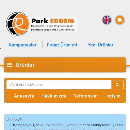
Kampanyalar
Fırsat Ürünleri
Yeni Ürünler
'
Ürünler
Anasayfa
Hakkımızda
Referanslar
İletişim
Anasayfa
Kampanyalı Çocuk Oyun Parkı Fiyatları ve Kent Mobilyaları Fiyatları