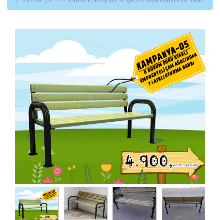
Kampanya - 05 Boru Büküm Ayaklı Ahşap Oturma Bankı Ekonomik