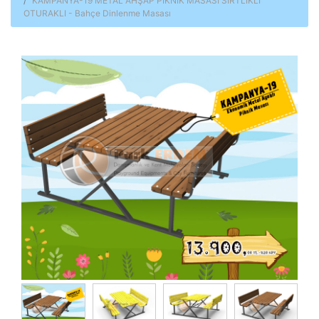
KAMPANYA-19 METAL AHŞAP PİKNİK MASASI SIRTLIKLI
OTURAKLI - Bahçe Dinlenme Masası