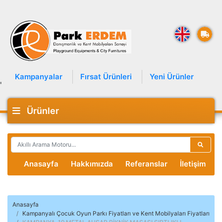
Kampanyalar
Fırsat Ürünleri
Yeni Ürünler
'
Ürünler
Anasayfa
Hakkımızda
Referanslar
İletişim
Anasayfa
Kampanyalı Çocuk Oyun Parkı Fiyatları ve Kent Mobilyaları Fiyatları