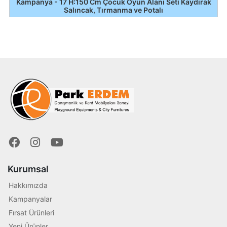
Kampanya - 17 H:150 Cm Çocuk Oyun Alanı Seti Kaydırak
Salıncak, Tırmanma ve Potalı
Kurumsal
Hakkımızda
Kampanyalar
Fırsat Ürünleri
Yeni Ürünler