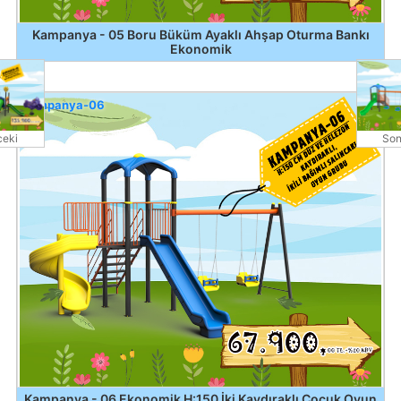
Kampanya - 05 Boru Büküm Ayaklı Ahşap Oturma Bankı
Ekonomik
Kampanya-06
eki
Son
Kampanya - 06 Ekonomik H:150 İki Kaydıraklı Çocuk Oyun