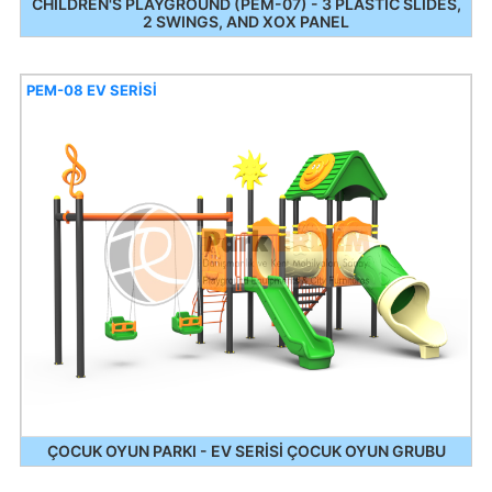
CHILDREN'S PLAYGROUND (PEM-07) - 3 PLASTIC SLIDES,
2 SWINGS, AND XOX PANEL
PEM-08 EV SERİSİ
ÇOCUK OYUN PARKI - EV SERİSİ ÇOCUK OYUN GRUBU