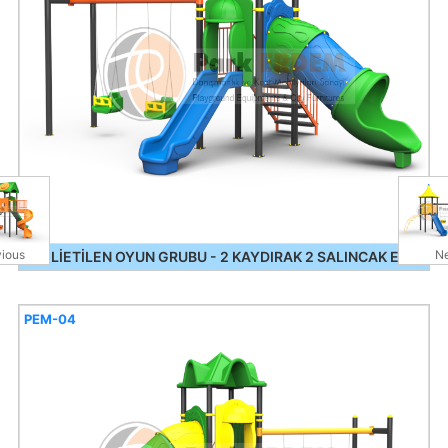
ious
Ne
POLİETİLEN OYUN GRUBU - 2 KAYDIRAK 2 SALINCAK EKO
PEM-04