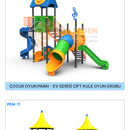
ÇOCUK OYUN PARKI - EV SERİSİ ÇİFT KULE OYUN GRUBU
PEM-11