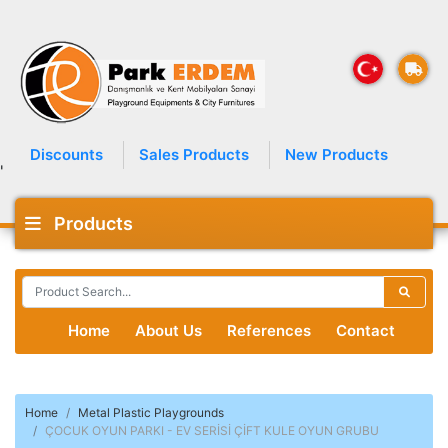
Discounts
Sales Products
New Products
'
Products
Home
About Us
References
Contact
Home
Metal Plastic Playgrounds
ÇOCUK OYUN PARKI - EV SERİSİ ÇİFT KULE OYUN GRUBU