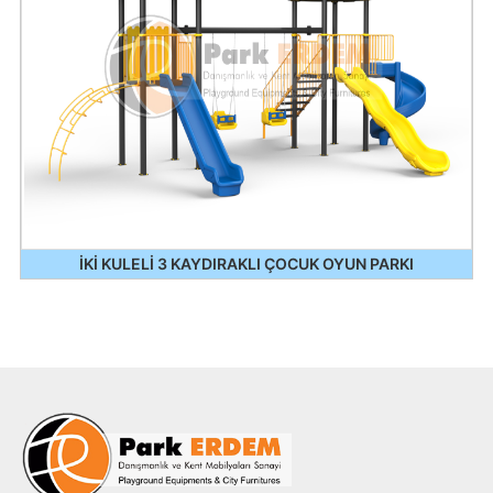
İKİ KULELİ 3 KAYDIRAKLI ÇOCUK OYUN PARKI