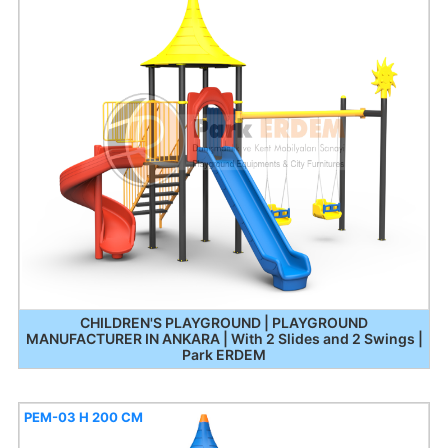
CHILDREN'S PLAYGROUND | PLAYGROUND
MANUFACTURER IN ANKARA | With 2 Slides and 2 Swings |
Park ERDEM
PEM-03 H 200 CM