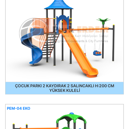
ÇOCUK PARKI 2 KAYDIRAK 2 SALINCAKLI H:200 CM
YÜKSEK KULELİ
PEM-04 EKO