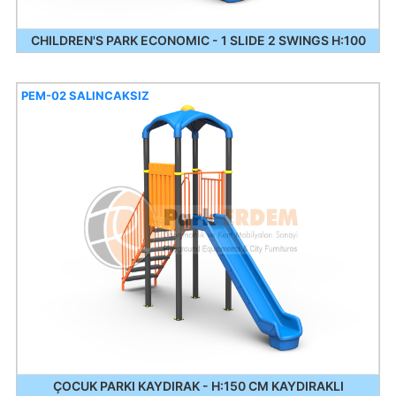
CHILDREN'S PARK ECONOMIC - 1 SLIDE 2 SWINGS H:100
PEM-02 SALINCAKSIZ
ÇOCUK PARKI KAYDIRAK - H:150 CM KAYDIRAKLI