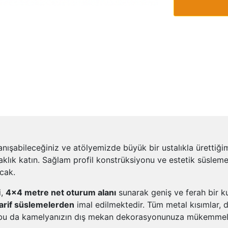
anışabileceğiniz ve atölyemizde büyük bir ustalıkla ürettiğ
klık katın. Sağlam profil konstrüksiyonu ve estetik süsleme
acak.
i,
4x4 metre net oturum alanı
sunarak geniş ve ferah bir ku
zarif süslemelerden
imal edilmektedir. Tüm metal kısımlar, 
 bu da kamelyanızın dış mekan dekorasyonunuza mükemmel 