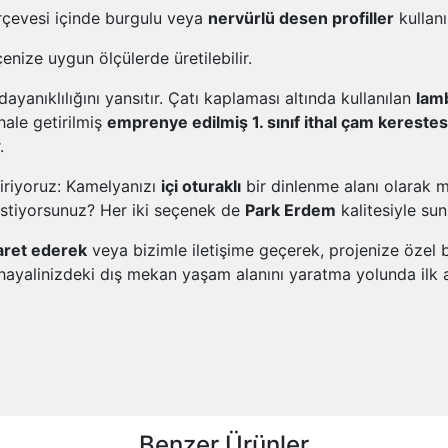
çevesi içinde burgulu veya
nervürlü desen profiller
kullanı
nize uygun ölçülerde üretilebilir.
ayanıklılığını yansıtır. Çatı kaplaması altında kullanılan
lam
ale getirilmiş
emprenye edilmiş 1. sınıf ithal çam kereste
.
diriyoruz: Kamelyanızı
içi oturaklı
bir dinlenme alanı olarak m
istiyorsunuz? Her iki seçenek de
Park Erdem
kalitesiyle sun
aret ederek
veya bizimle iletişime geçerek, projenize özel 
 hayalinizdeki dış mekan yaşam alanını yaratma yolunda ilk ad
Benzer Ürünler