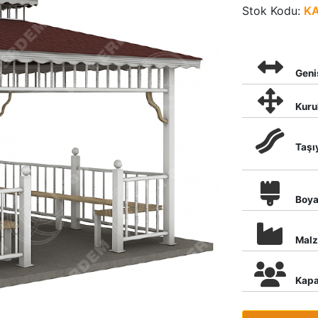
Stok Kodu:
K
Geni
Kuru
Taşı
Boy
Mal
Kapa