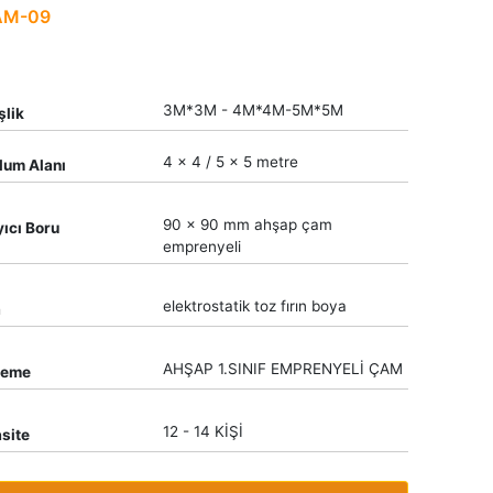
AM-09
3M*3M - 4M*4M-5M*5M
şlik
4 x 4 / 5 x 5 metre
lum Alanı
90 x 90 mm ahşap çam
yıcı Boru
emprenyeli
elektrostatik toz fırın boya
a
AHŞAP 1.SINIF EMPRENYELİ ÇAM
zeme
12 - 14 KİŞİ
site