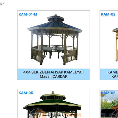
eki
KAM-01-M
KAM-02
4X4 SEKİZGEN AHŞAP KAMELYA |
KAME
Masalı ÇARDAK
KA
KAM-05
KAM-06