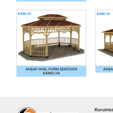
KAM-13
KAM-14
AHŞAP OVAL FORM SEKİZGEN
AHŞA
KAMELYA
Kurumsa