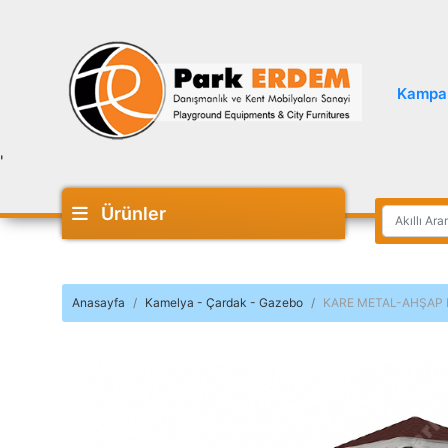
Kampa
'
Ürünler
Anasayfa
Kamelya - Çardak - Gazebo
KARE METAL-AHŞAP K