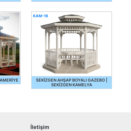
KAM-16
KAMERİYE
SEKİZGEN AHŞAP BOYALI GAZEBO |
SEKİZGEN KAMELYA
İletişim