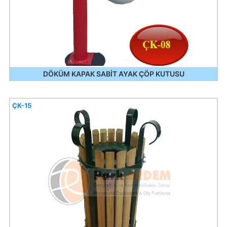
DÖKÜM KAPAK SABİT AYAK ÇÖP KUTUSU
ÇK-15