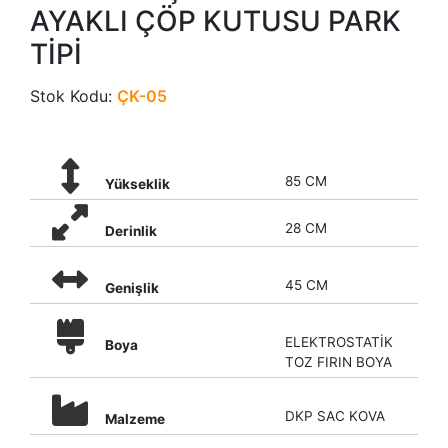
AYAKLI ÇÖP KUTUSU PARK
TİPİ
Stok Kodu:
ÇK-05
85 CM
Yükseklik
28 CM
Derinlik
45 CM
Genişlik
ELEKTROSTATİK
Boya
TOZ FIRIN BOYA
DKP SAC KOVA
Malzeme