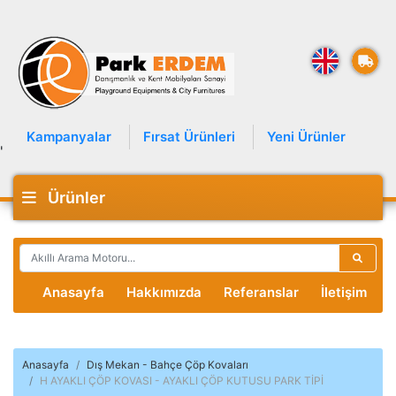
Kampanyalar
Fırsat Ürünleri
Yeni Ürünler
'
Ürünler
Anasayfa
Hakkımızda
Referanslar
İletişim
Anasayfa
Dış Mekan - Bahçe Çöp Kovaları
H AYAKLI ÇÖP KOVASI - AYAKLI ÇÖP KUTUSU PARK TİPİ