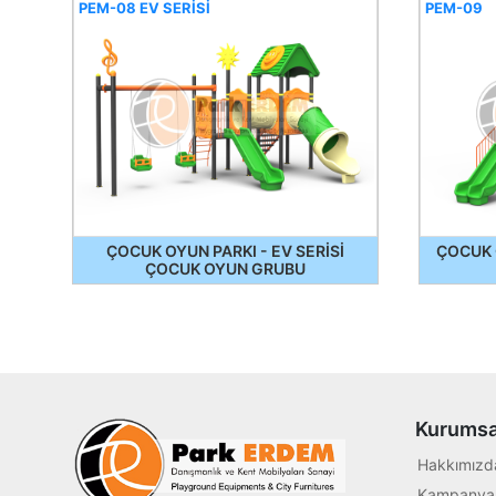
PEM-08 EV SERİSİ
PEM-09
ÇOCUK OYUN PARKI - EV SERİSİ
ÇOCUK 
ÇOCUK OYUN GRUBU
Kurumsa
Hakkımızd
Kampanyal