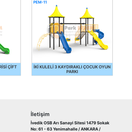
PEM-11
İSİ ÇİFT
İKİ KULELİ 3 KAYDIRAKLI ÇOCUK OYUN
PARKI
İletişim
İvedik OSB Arı Sanayi Sitesi 1479 Sokak
No: 61 - 63 Yenimahalle / ANKARA /