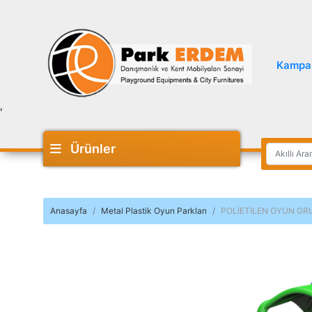
Kampa
'
Ürünler
Anasayfa
Metal Plastik Oyun Parkları
POLİETİLEN OYUN GRU