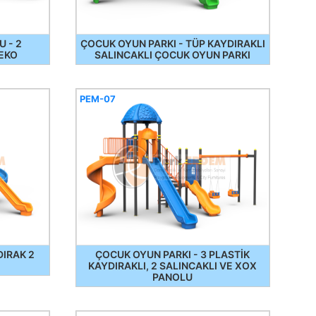
 - 2
ÇOCUK OYUN PARKI - TÜP KAYDIRAKLI
 EKO
SALINCAKLI ÇOCUK OYUN PARKI
PEM-07
DIRAK 2
ÇOCUK OYUN PARKI - 3 PLASTİK
KAYDIRAKLI, 2 SALINCAKLI VE XOX
PANOLU