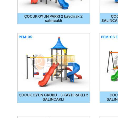
ÇOCUK OYUN PARKI 2 kaydırak 2
ÇOC
salıncaklı
SALINCA
PEM-05
PEM-06 
ÇOCUK OYUN GRUBU - 3 KAYDIRAKLI 2
ÇOCU
SALINCAKLI
SALIN