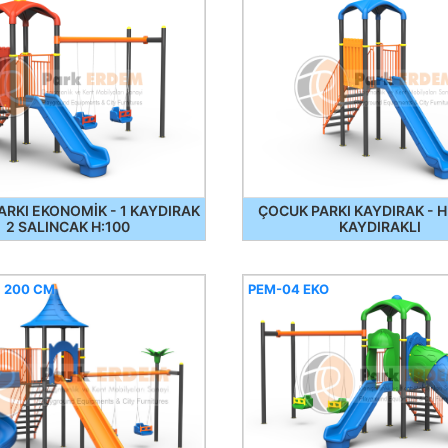
RKI EKONOMİK - 1 KAYDIRAK
ÇOCUK PARKI KAYDIRAK - H
2 SALINCAK H:100
KAYDIRAKLI
 200 CM
PEM-04 EKO