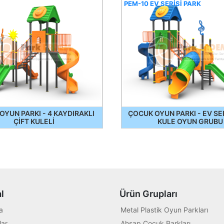
PEM-10 EV SERİSİ PARK
OYUN PARKI - 4 KAYDIRAKLI
ÇOCUK OYUN PARKI - EV SER
ÇİFT KULELİ
KULE OYUN GRUBU
l
Ürün Grupları
a
Metal Plastik Oyun Parkları
ar
Ahşap Çocuk Parkları