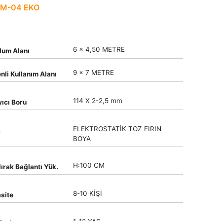
M-04 EKO
6 x 4,50 METRE
lum Alanı
9 x 7 METRE
nli Kullanım Alanı
114 X 2-2,5 mm
yıcı Boru
ELEKTROSTATİK TOZ FIRIN
a
BOYA
H:100 CM
ırak Bağlantı Yük.
8-10 KİŞİ
site