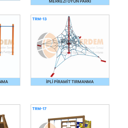
MERKEZİ OYUN PARKI
TRM-13
ANMA
İPLİ PİRAMİT TIRMANMA
TRM-17