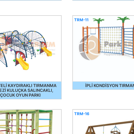
TRM-11
TELİ KAYDIRAKLI TIRMANMA
İPLİ KONDİSYON TIRM
Zİ KULUÇKA SALINCAKLI,
ÇOCUK OYUN PARKI
TRM-16