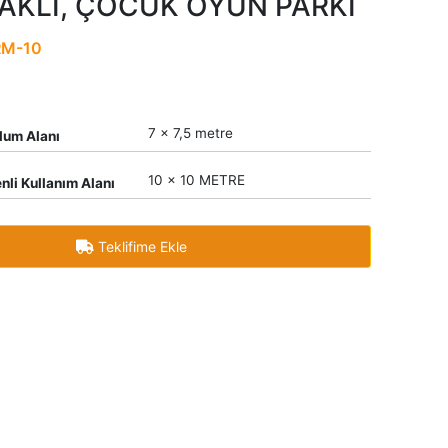
AKLI, ÇOCUK OYUN PARKI
RM-10
7 x 7,5 metre
lum Alanı
10 x 10 METRE
nli Kullanım Alanı
Teklifime Ekle