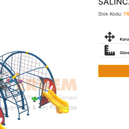
SALINC
Stok Kodu:
T
Kuru
Güve