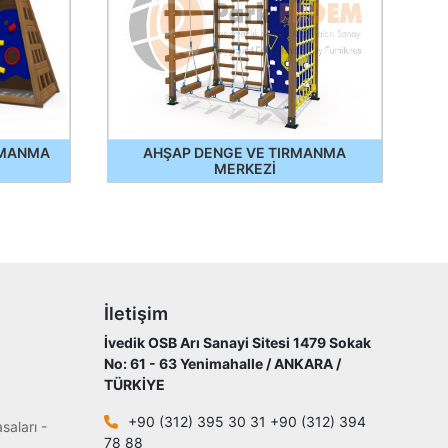
IRMANMA
AHŞAP DENGE VE TIRMANMA
MERKEZİ
İletişim
İvedik OSB Arı Sanayi Sitesi 1479 Sokak
No: 61 - 63 Yenimahalle / ANKARA /
TÜRKİYE
+90 (312) 395 30 31 +90 (312) 394
saları -
78 88