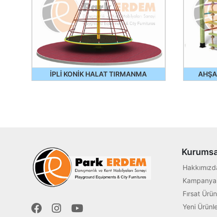
İPLİ KONİK HALAT TIRMANMA
AHŞA
Kurumsa
Hakkımızd
Kampanyal
Fırsat Ürün
Yeni Ürünle