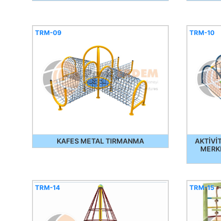
TRM-09
TRM-10
KAFES METAL TIRMANMA
AKTİVİ
MERKE
TRM-14
TRM-15