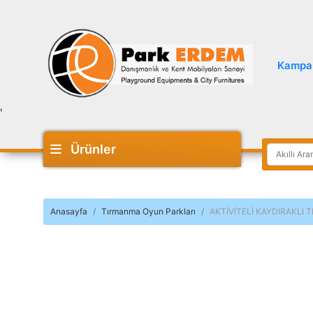
Kampa
'
Ürünler
Anasayfa
Tırmanma Oyun Parkları
AKTİVİTELİ KAYDIRAKLI