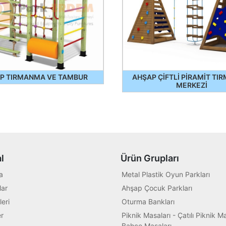
P TIRMANMA VE TAMBUR
AHŞAP ÇİFTLİ PİRAMİT T
MERKEZİ
l
Ürün Grupları
a
Metal Plastik Oyun Parkları
ar
Ahşap Çocuk Parkları
leri
Oturma Bankları
r
Piknik Masaları - Çatılı Piknik Ma
Bahçe Masaları