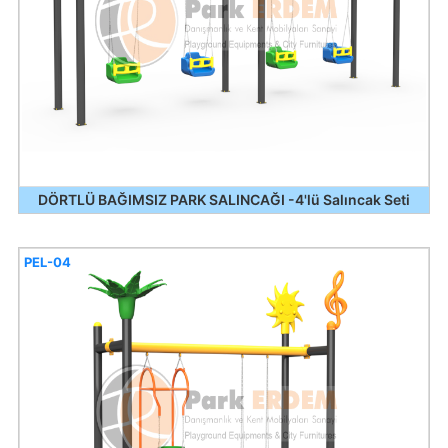
DÖRTLÜ BAĞIMSIZ PARK SALINCAĞI -4'lü Salıncak Seti
PEL-04