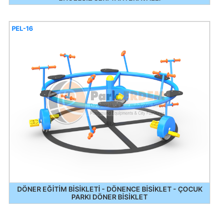
PEL-16
DÖNER EĞİTİM BİSİKLETİ - DÖNENCE BİSİKLET - ÇOCUK
PARKI DÖNER BİSİKLET