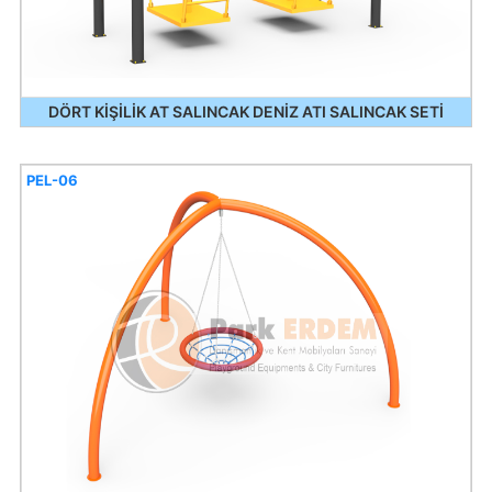
DÖRT KİŞİLİK AT SALINCAK DENİZ ATI SALINCAK SETİ
PEL-06