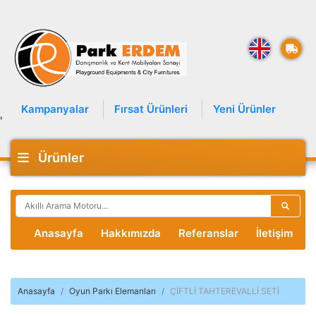
Kampanyalar
Fırsat Ürünleri
Yeni Ürünler
'
Ürünler
Anasayfa
Hakkımızda
Referanslar
İletişim
Anasayfa
Oyun Parkı Elemanları
ÇİFTLİ TAHTEREVALLİ SETİ