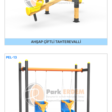
AHŞAP ÇİFTLİ TAHTEREVALLİ
PEL-13