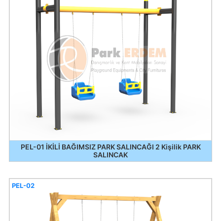
PEL-01 İKİLİ BAĞIMSIZ PARK SALINCAĞI 2 Kişilik PARK
SALINCAK
PEL-02