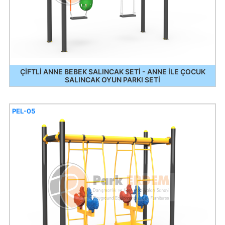
ÇİFTLİ ANNE BEBEK SALINCAK SETİ - ANNE İLE ÇOCUK
SALINCAK OYUN PARKI SETİ
PEL-05