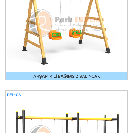
AHŞAP İKİLİ BAĞIMSIZ SALINCAK
PEL-03