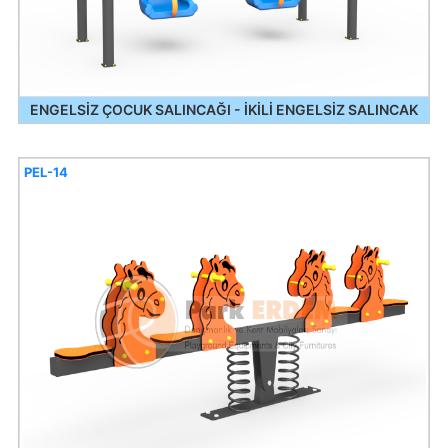
ENGELSİZ ÇOCUK SALINCAĞI - İKİLİ ENGELSİZ SALINCAK
PEL-14