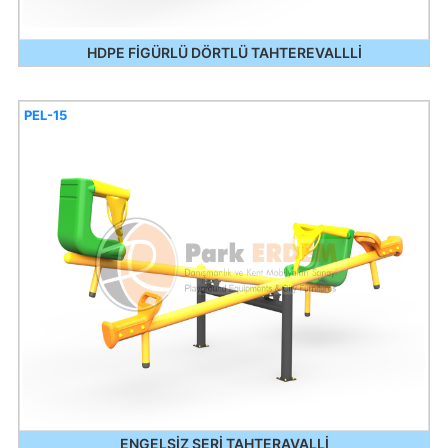
HDPE FİGÜRLÜ DÖRTLÜ TAHTEREVALLLİ
PEL-15
ENGELSİZ SERİ TAHTERAVALLİ