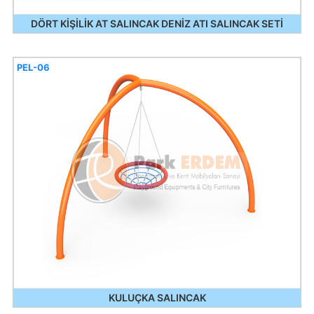
DÖRT KİŞİLİK AT SALINCAK DENİZ ATI SALINCAK SETİ
PEL-06
KULUÇKA SALINCAK