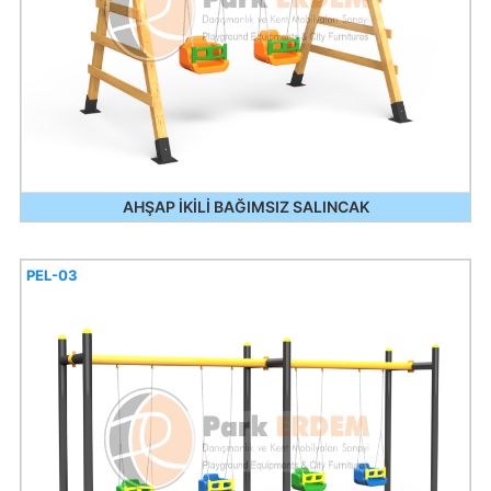
AHŞAP İKİLİ BAĞIMSIZ SALINCAK
PEL-03