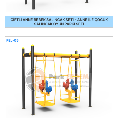
ÇİFTLİ ANNE BEBEK SALINCAK SETİ - ANNE İLE ÇOCUK
SALINCAK OYUN PARKI SETİ
PEL-05