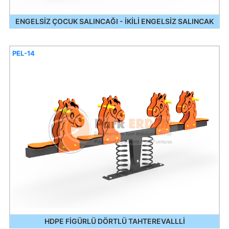
ENGELSİZ ÇOCUK SALINCAĞI - İKİLİ ENGELSİZ SALINCAK
PEL-14
HDPE FİGÜRLÜ DÖRTLÜ TAHTEREVALLLİ