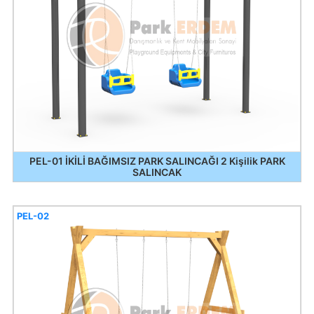
PEL-01 İKİLİ BAĞIMSIZ PARK SALINCAĞI 2 Kişilik PARK
SALINCAK
PEL-02