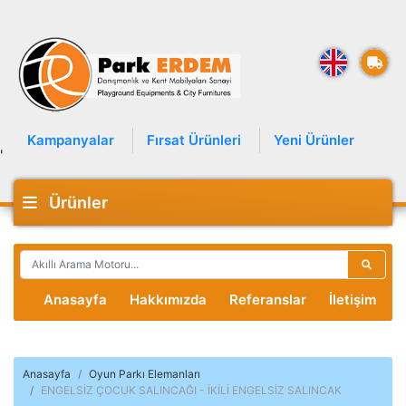
Kampanyalar
Fırsat Ürünleri
Yeni Ürünler
'
Ürünler
Anasayfa
Hakkımızda
Referanslar
İletişim
Anasayfa
Oyun Parkı Elemanları
ENGELSİZ ÇOCUK SALINCAĞI - İKİLİ ENGELSİZ SALINCAK