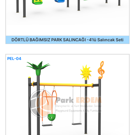
DÖRTLÜ BAĞIMSIZ PARK SALINCAĞI -4'lü Salıncak Seti
PEL-04