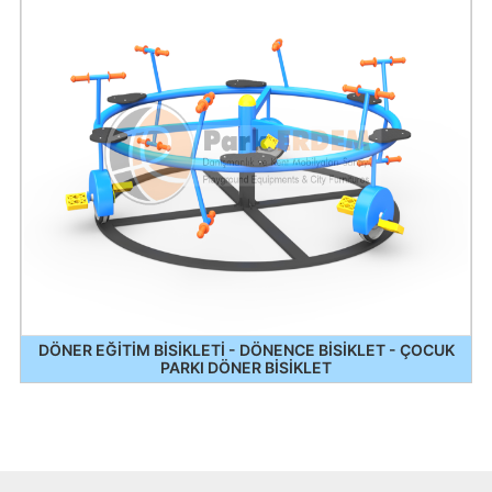
DÖNER EĞİTİM BİSİKLETİ - DÖNENCE BİSİKLET - ÇOCUK
PARKI DÖNER BİSİKLET