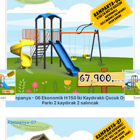
Kampanya - 06 Ekonomik H:150 İki Kaydıraklı Çocuk Oyun
eki
Son
Parkı 2 kaydırak 2 salıncak
Kampanya-07