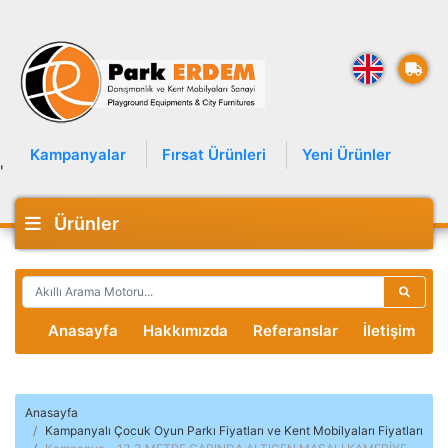
Kampanyalar
Fırsat Ürünleri
Yeni Ürünler
'
Ürünler
Anasayfa
Hakkımızda
Referanslar
İletişim
Anasayfa
Kampanyalı Çocuk Oyun Parkı Fiyatları ve Kent Mobilyaları Fiyatları