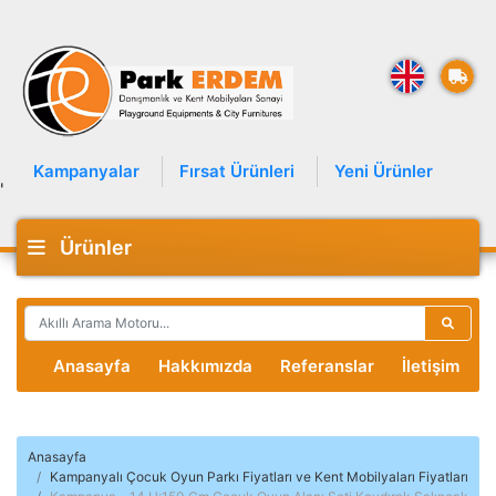
Kampanyalar
Fırsat Ürünleri
Yeni Ürünler
'
Ürünler
Anasayfa
Hakkımızda
Referanslar
İletişim
Anasayfa
Kampanyalı Çocuk Oyun Parkı Fiyatları ve Kent Mobilyaları Fiyatları