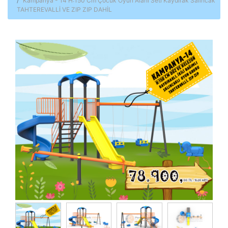
Kampanya - 14 H:150 Cm Çocuk Oyun Alanı Seti Kaydırak Salıncak
TAHTEREVALLİ VE ZIP ZIP DAHİL