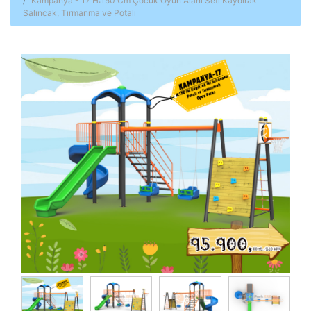
Kampanya - 17 H:150 Cm Çocuk Oyun Alanı Seti Kaydırak
Salıncak, Tırmanma ve Potalı