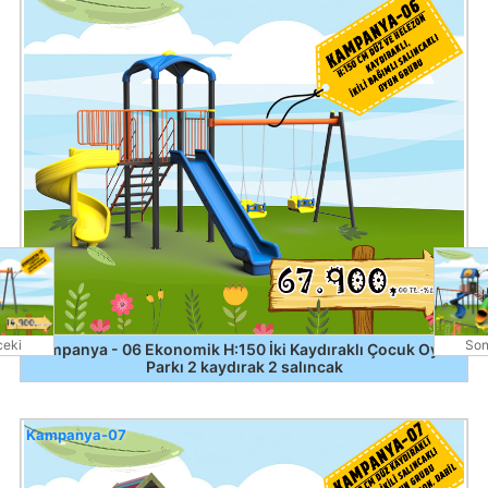
eki
Son
Kampanya - 06 Ekonomik H:150 İki Kaydıraklı Çocuk Oyun
Parkı 2 kaydırak 2 salıncak
Kampanya-07