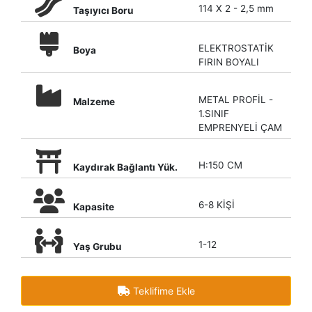
114 X 2 - 2,5 mm
Taşıyıcı Boru
ELEKTROSTATİK
Boya
FIRIN BOYALI
METAL PROFİL -
Malzeme
1.SINIF
EMPRENYELİ ÇAM
H:150 CM
Kaydırak Bağlantı Yük.
6-8 KİŞİ
Kapasite
1-12
Yaş Grubu
Teklifime Ekle