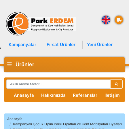
Kampanyalar
Fırsat Ürünleri
Yeni Ürünler
'
Ürünler
Anasayfa
Hakkımızda
Referanslar
İletişim
Anasayfa
Kampanyalı Çocuk Oyun Parkı Fiyatları ve Kent Mobilyaları Fiyatları