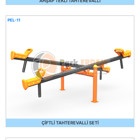
AHŞAP TEKLİ TAHTEREVALLİ
PEL-11
ÇİFTLİ TAHTEREVALLİ SETİ