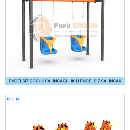
ENGELSİZ ÇOCUK SALINCAĞI - İKİLİ ENGELSİZ SALINCAK
PEL-14