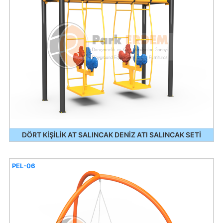
DÖRT KİŞİLİK AT SALINCAK DENİZ ATI SALINCAK SETİ
PEL-06