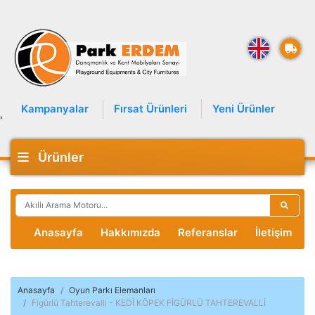
Kampanyalar
Fırsat Ürünleri
Yeni Ürünler
'
Ürünler
Anasayfa
Hakkımızda
Referanslar
İletişim
Anasayfa
Oyun Parkı Elemanları
Figürlü Tahterevalli - KEDİ KÖPEK FİGÜRLÜ TAHTEREVALLİ