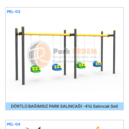
PEL-03
DÖRTLÜ BAĞIMSIZ PARK SALINCAĞI -4'lü Salıncak Seti
PEL-04