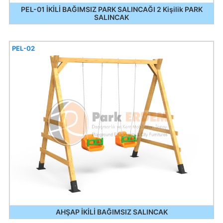
PEL-01 İKİLİ BAĞIMSIZ PARK SALINCAĞI 2 Kişilik PARK
SALINCAK
PEL-02
AHŞAP İKİLİ BAĞIMSIZ SALINCAK