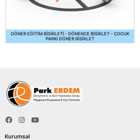
DÖNER EĞİTİM BİSİKLETİ - DÖNENCE BİSİKLET - ÇOCUK
PARKI DÖNER BİSİKLET
Kurumsal