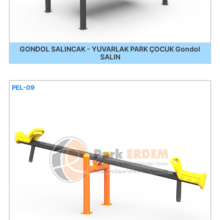
GONDOL SALINCAK - YUVARLAK PARK ÇOCUK Gondol
SALIN
PEL-09