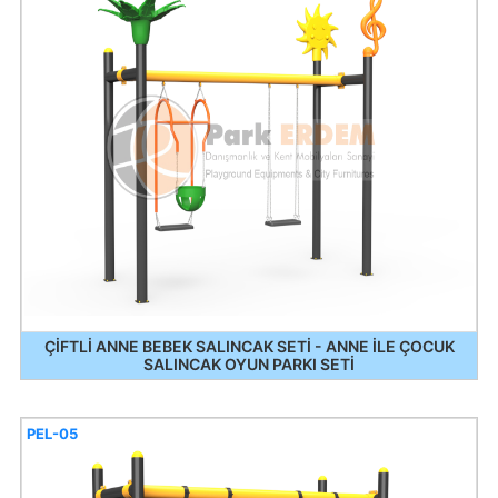
ÇİFTLİ ANNE BEBEK SALINCAK SETİ - ANNE İLE ÇOCUK
SALINCAK OYUN PARKI SETİ
PEL-05